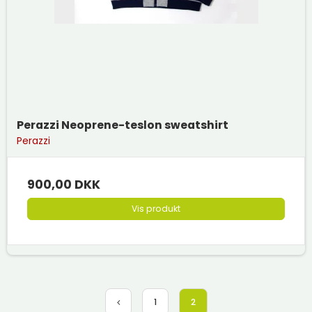
Perazzi Neoprene-teslon sweatshirt
Perazzi
900,00 DKK
Vis produkt
1
2