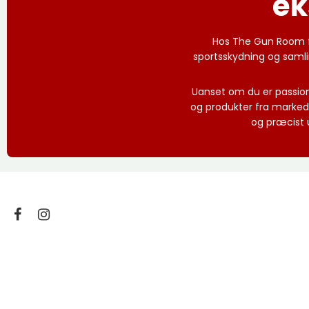
ek
Hos The Gun Room fin
sportsskydning og samli
Uanset om du er passioner
og produkter fra marked
og præcist u