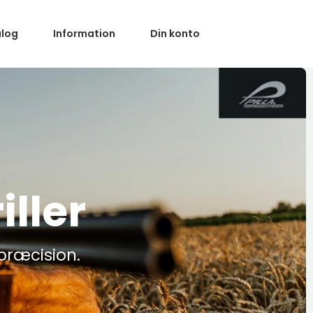
alog
Information
Din konto
iller
præcision.