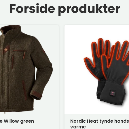
Forside produkter
ke Willow green
Nordic Heat tynde hand
varme