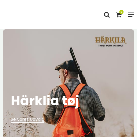
0
Härklia tøj
Se vores udvalg