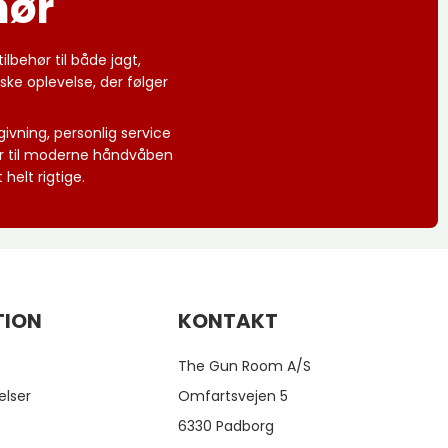
hør
lbehør til både jagt,
ke oplevelse, der følger
givning, personlig service
er til moderne håndvåben
helt rigtige.
TION
KONTAKT
The Gun Room A/S
elser
Omfartsvejen 5
6330 Padborg