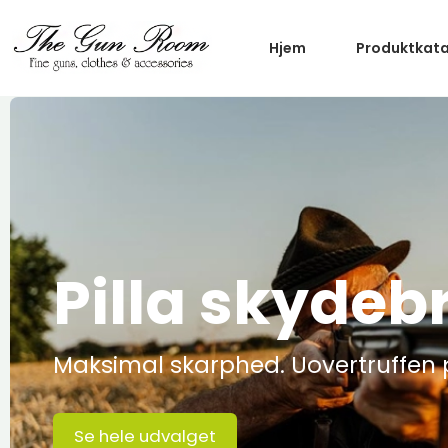
Hjem
Produktkat
Pilla skydebr
Maksimal skarphed. Uovertruffen 
Se hele udvalget