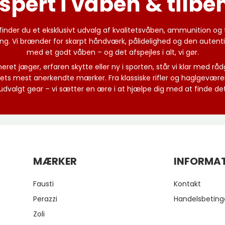
spert i våben & tilbe
der du et eksklusivt udvalg af kvalitetsvåben, ammunition og ti
ng. Vi brænder for skarpt håndværk, pålidelighed og den autentis
med et godt våben – og det afspejles i alt, vi gør.
et jæger, erfaren skytte eller ny i sporten, står vi klar med råd
ets mest anerkendte mærker. Fra klassiske rifler og haglgevær
dvalgt gear – vi sætter en ære i at hjælpe dig med at finde det 
MÆRKER
INFORMA
Fausti
Kontakt
Perazzi
Handelsbeting
Zoli