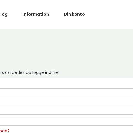
alog
Information
Din konto
os os, bedes du logge ind her
kode?