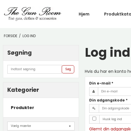
Hjem
Produktkat
FORSIDE
/
LOG IND
Log ind
Søgning
Søg
Hvis du har en konto h
Din e-mail
*
Kategorier
Din adgangskode
*
Produkter
Husk log ind
Glemt din adgangs