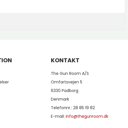
TION
KONTAKT
The Gun Room A/S
elser
Omfartsvejen 5
6330 Padborg
Denmark
Telefonnr.
:
28 85 19 82
E-mail
:
info@thegunroom.dk