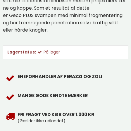
stærke
loddetinsforbindelsen
mellem
projektilets
ker
ne og
kappe
.
Som
et
resultat af dette
er
Geco
PLUS
svampen med
minimal
fragmentering
og
har fremragende
penetration
selv
i kraftig vildt
eller hårde knogler.
Lagerstatus:
På lager
ENEFORHANDLER AF PERAZZI OG ZOLI
MANGE GODE KENDTE MÆRKER
FRI FRAGT VED KØB OVER 1.000 KR
(Gælder ikke udlandet)