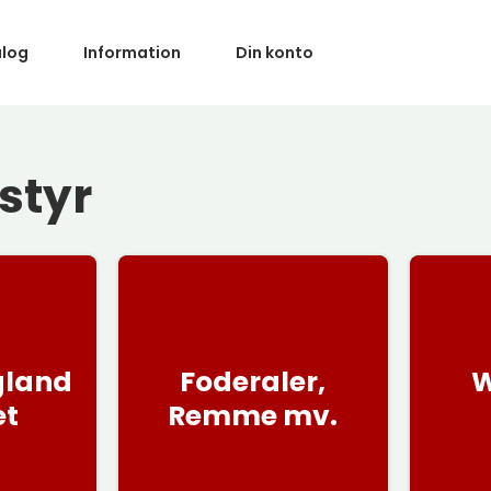
alog
Information
Din konto
styr
gland
Foderaler,
W
et
Remme mv.