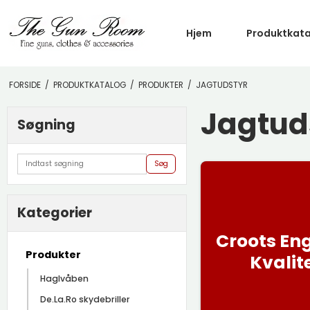
Hjem
Produktkat
FORSIDE
/
PRODUKTKATALOG
/
PRODUKTER
/
JAGTUDSTYR
Jagtud
Søgning
Søg
Kategorier
Croots En
Produkter
Kvalit
Haglvåben
De.La.Ro skydebriller