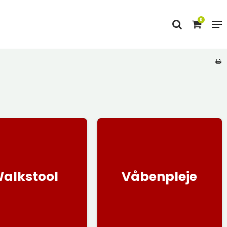
0
alkstool
Våbenpleje