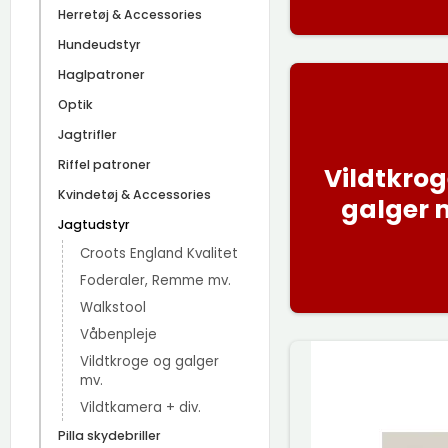
Herretøj & Accessories
Hundeudstyr
Haglpatroner
Optik
Jagtrifler
Riffel patroner
Vildtkrog
Kvindetøj & Accessories
galger 
Jagtudstyr
Croots England Kvalitet
Foderaler, Remme mv.
Walkstool
Våbenpleje
Vildtkroge og galger
mv.
Vildtkamera + div.
Pilla skydebriller