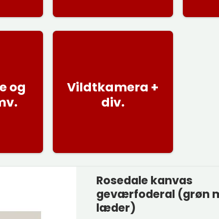
e og
Vildtkamera +
mv.
div.
Rosedale kanvas
geværfoderal (grøn 
læder)