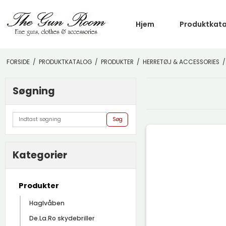
Hjem
Produktkat
FORSIDE
/
PRODUKTKATALOG
/
PRODUKTER
/
HERRETØJ & ACCESSORIES
/
Søgning
Søg
Kategorier
Produkter
Haglvåben
De.La.Ro skydebriller