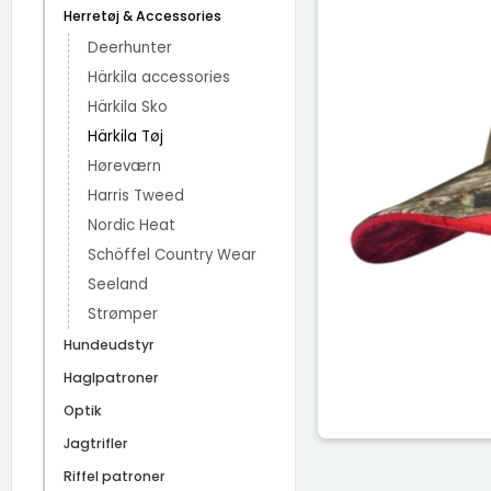
Herretøj & Accessories
Deerhunter
Härkila accessories
Härkila Sko
Härkila Tøj
Høreværn
Harris Tweed
Nordic Heat
Schöffel Country Wear
Seeland
Strømper
Hundeudstyr
Haglpatroner
Optik
Jagtrifler
Riffel patroner