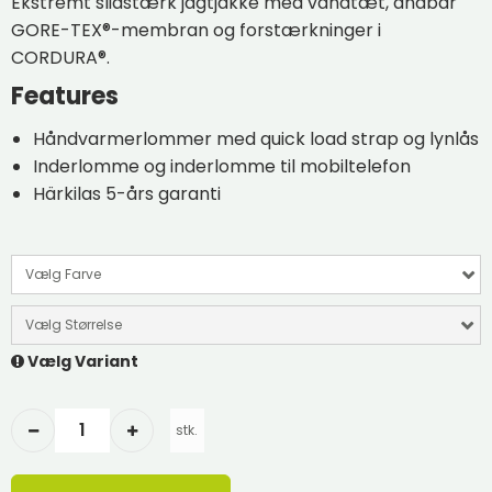
Ekstremt slidstærk jagtjakke med vandtæt, åndbar
GORE-TEX®-membran og forstærkninger i
CORDURA®.
Features
Håndvarmerlommer med quick load strap og lynlås
Inderlomme og inderlomme til mobiltelefon
Härkilas 5-års garanti
Vælg Farve
Vælg Størrelse
Vælg Variant
stk.